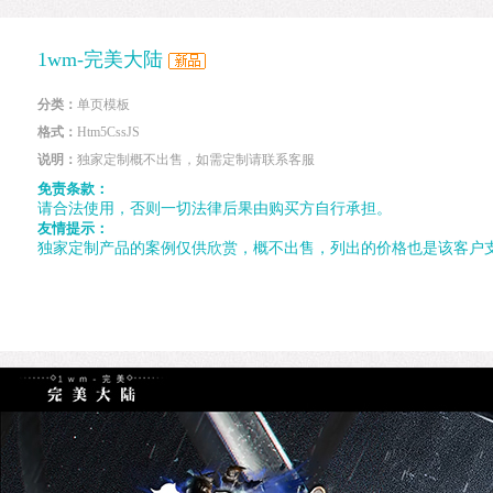
1wm-完美大陆
分类：
单页模板
格式：
Htm5CssJS
说明：
独家定制概不出售，如需定制请联系客服
免责条款：
请合法使用，否则一切法律后果由购买方自行承担。
友情提示：
独家定制产品的案例仅供欣赏，概不出售，列出的价格也是该客户