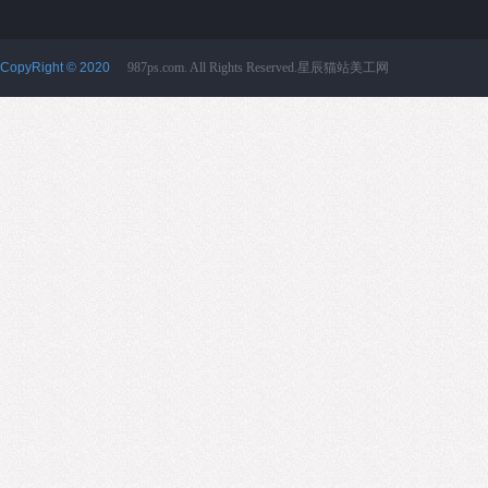
CopyRight © 2020
987ps.com. All Rights Reserved.星辰猫站美工网