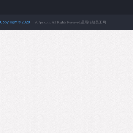
CopyRight © 2020
987ps.com. All Rights Reserved.星辰猫站美工网